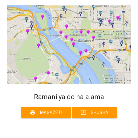
Ramani ya dc na alama
print
system_update_alt
MAGAZETI
SHUSHA